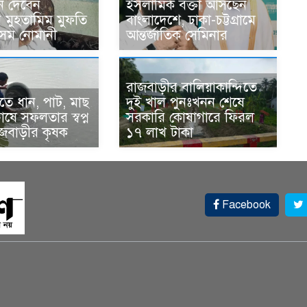
ন দেবেন
ইসলামিক বক্তা আসছেন
র মুহতামিম মুফতি
বাংলাদেশে, ঢাকা-চট্টগ্রামে
েম নোমানী
আন্তর্জাতিক সেমিনার
রাজবাড়ীর বালিয়াকান্দিতে
ে ধান, পাট, মাছ
দুই খাল পুনঃখনন শেষে
ষে সফলতার স্বপ্ন
সরকারি কোষাগারে ফিরল
াজবাড়ীর কৃষক
১৭ লাখ টাকা
Facebook