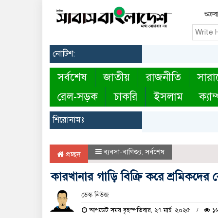
শুক্র
নোটিশ:
সর্বশেষ
জাতীয়
রাজনীতি
সারা
রেল-সড়ক
চাকরি
ইসলাম
ক্যাম
শিরোনামঃ
ব্যবসা-বাণিজ্য
,
সর্বশেষ
প্রচ্ছদ
কারখানার গাড়ি বিক্রি করে শ্রমিকদ
ডেস্ক নিউজ
আপডেট সময় বৃহস্পতিবার, ২৭ মার্চ, ২০২৫
১৬