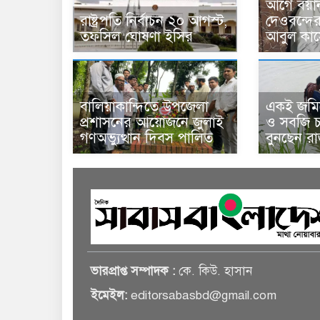
আগে বয়া
রাষ্ট্রপতি নির্বাচন ২০ আগস্ট,
দেওবন্দে
তফসিল ঘোষণা ইসির
আবুল কাস
বালিয়াকান্দিতে উপজেলা
একই জমিত
প্রশাসনের আয়োজনে জুলাই
ও সবজি চা
গণঅভ্যুত্থান দিবস পালিত
বুনছেন র
ভারপ্রাপ্ত সম্পাদক :
কে. কিউ. হাসান
ইমেইল:
editorsabasbd@gmail.com