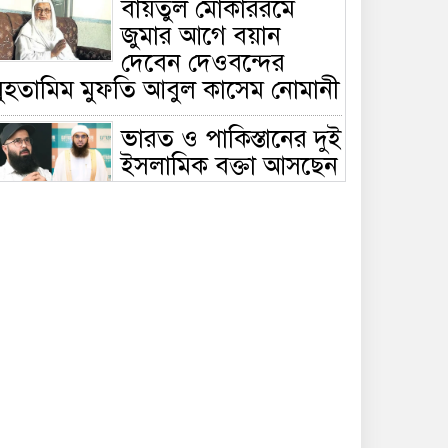
বায়তুল মোকাররমে
জুমার আগে বয়ান
দেবেন দেওবন্দের
মুহতামিম মুফতি আবুল কাসেম নোমানী
ভারত ও পাকিস্তানের দুই
ইসলামিক বক্তা আসছেন
বাংলাদেশে, ঢাকা-
ট্টগ্রামে আন্তর্জাতিক সেমিনার
জীবিত থাকতেই নিজের
‘চল্লিশা’ করলেন বৃদ্ধ,
খেলেন ২ হাজার মানুষ
বালিয়াকান্দিতে
উপজেলা প্রশাসনের
আয়োজনে জুলাই