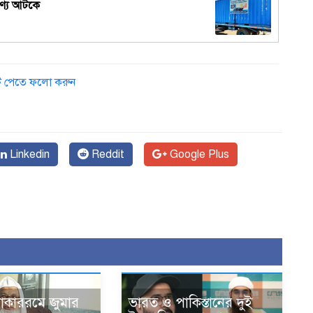
পণ্য আটকে
ডেট পেতে ফলো করুন
Linkedin
Reddit
Google Plus
োকাররমে জুমার
ভারত ও পাকিস্তানের দুই