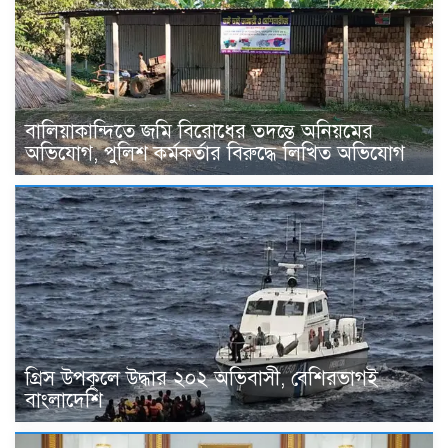
বালিয়াকান্দিতে জমি বিরোধের তদন্তে অনিয়মের
অভিযোগ, পুলিশ কর্মকর্তার বিরুদ্ধে লিখিত অভিযোগ
গ্রিস উপকূলে উদ্ধার ২০২ অভিবাসী, বেশিরভাগই
বাংলাদেশি