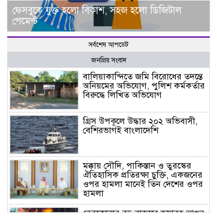
ফেসবুকে যুক্ত হলো বিকাশ, সহজ হলো ডিজিটাল
পেমেন্ট
সর্বশেষ আপডেট
জনপ্রিয় সংবাদ
বালিয়াকান্দিতে জমি বিরোধের তদন্তে
অনিয়মের অভিযোগ, পুলিশ কর্মকর্তার
বিরুদ্ধে লিখিত অভিযোগ
গ্রিস উপকূলে উদ্ধার ২০২ অভিবাসী,
বেশিরভাগই বাংলাদেশি
মক্কায় সৌদি, পাকিস্তান ও তুরস্কের
ঐতিহাসিক প্রতিরক্ষা চুক্তি, একজনের
ওপর হামলা মানেই তিন দেশের ওপর
হামলা
নেত্রকোনার বড় বাজারে ভয়াবহ আগুন,