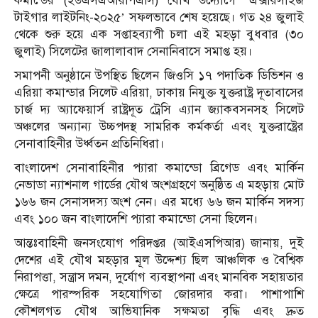
কমান্ডের (ইউএসএআরপিএসি) যৌথ উদ্যোগে ‘এক্সারসাইজ
টাইগার লাইটনিং-২০২৫’ সফলভাবে শেষ হয়েছে। গত ২৪ জুলাই
থেকে শুরু হয়ে এক সপ্তাহব্যাপী চলা এই মহড়া বুধবার (৩০
জুলাই) সিলেটের জালালাবাদ সেনানিবাসে সমাপ্ত হয়।
সমাপনী অনুষ্ঠানে উপস্থিত ছিলেন জিওসি ১৭ পদাতিক ডিভিশন ও
এরিয়া কমান্ডার সিলেট এরিয়া, ঢাকায় নিযুক্ত যুক্তরাষ্ট্র দূতাবাসের
চার্জ দ্য অ্যাফেয়ার্স রাষ্ট্রদূত ট্রেসি এ্যান জ্যাকবসনসহ সিলেট
অঞ্চলের অন্যান্য উচ্চপদস্থ সামরিক কর্মকর্তা এবং যুক্তরাষ্ট্রের
সেনাবাহিনীর উর্ধ্বতন প্রতিনিধিরা।
বাংলাদেশ সেনাবাহিনীর প্যারা কমান্ডো ব্রিগেড এবং মার্কিন
নেভাডা ন্যাশনাল গার্ডের যৌথ অংশগ্রহণে অনুষ্ঠিত এ মহড়ায় মোট
১৬৬ জন সেনাসদস্য অংশ নেন। এর মধ্যে ৬৬ জন মার্কিন সদস্য
এবং ১০০ জন বাংলাদেশি প্যারা কমান্ডো সেনা ছিলেন।
আন্তঃবাহিনী জনসংযোগ পরিদপ্তর (আইএসপিআর) জানায়, দুই
দেশের এই যৌথ মহড়ার মূল উদ্দেশ্য ছিল আঞ্চলিক ও বৈশ্বিক
নিরাপত্তা, সন্ত্রাস দমন, দুর্যোগ ব্যবস্থাপনা এবং মানবিক সহায়তার
ক্ষেত্রে পারস্পরিক সহযোগিতা জোরদার করা। পাশাপাশি
কৌশলগত যৌথ আভিযানিক সক্ষমতা বৃদ্ধি এবং দ্রুত