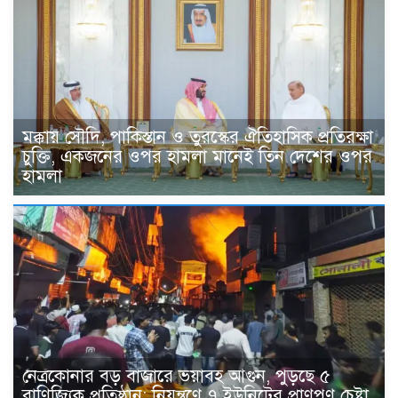
মক্কায় সৌদি, পাকিস্তান ও তুরস্কের ঐতিহাসিক প্রতিরক্ষা
চুক্তি, একজনের ওপর হামলা মানেই তিন দেশের ওপর
হামলা
নেত্রকোনার বড় বাজারে ভয়াবহ আগুন, পুড়ছে ৫
বাণিজ্যিক প্রতিষ্ঠান; নিয়ন্ত্রণে ৭ ইউনিটের প্রাণপণ চেষ্টা