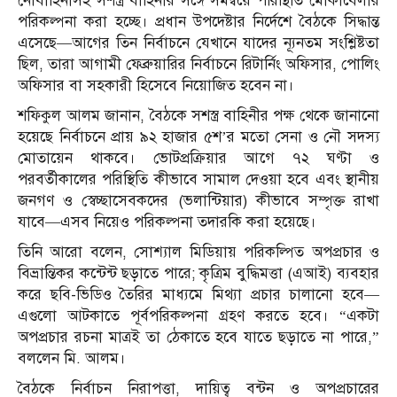
নৌবাহিনীসহ সশস্ত্র বাহিনীর সঙ্গে সমন্বয়ে পরিস্থিতি মোকাবেলার
পরিকল্পনা করা হচ্ছে। প্রধান উপদেষ্টার নির্দেশে বৈঠকে সিদ্ধান্ত
এসেছে—আগের তিন নির্বাচনে যেখানে যাদের ন্যূনতম সংশ্লিষ্টতা
ছিল, তারা আগামী ফেব্রুয়ারির নির্বাচনে রিটার্নিং অফিসার, পোলিং
অফিসার বা সহকারী হিসেবে নিয়োজিত হবেন না।
শফিকুল আলম জানান, বৈঠকে সশস্ত্র বাহিনীর পক্ষ থেকে জানানো
হয়েছে নির্বাচনে প্রায় ৯২ হাজার ৫শ’র মতো সেনা ও নৌ সদস্য
মোতায়েন থাকবে। ভোটপ্রক্রিয়ার আগে ৭২ ঘণ্টা ও
পরবর্তীকালের পরিস্থিতি কীভাবে সামাল দেওয়া হবে এবং স্থানীয়
জনগণ ও স্বেচ্ছাসেবকদের (ভলান্টিয়ার) কীভাবে সম্পৃক্ত রাখা
যাবে—এসব নিয়েও পরিকল্পনা তদারকি করা হয়েছে।
তিনি আরো বলেন, সোশ্যাল মিডিয়ায় পরিকল্পিত অপপ্রচার ও
বিভ্রান্তিকর কন্টেন্ট ছড়াতে পারে; কৃত্রিম বুদ্ধিমত্তা (এআই) ব্যবহার
করে ছবি-ভিডিও তৈরির মাধ্যমে মিথ্যা প্রচার চালানো হবে—
এগুলো আটকাতে পূর্বপরিকল্পনা গ্রহণ করতে হবে। “একটা
অপপ্রচার রচনা মাত্রই তা ঠেকাতে হবে যাতে ছড়াতে না পারে,”
বললেন মি. আলম।
বৈঠকে নির্বাচন নিরাপত্তা, দায়িত্ব বন্টন ও অপপ্রচারের