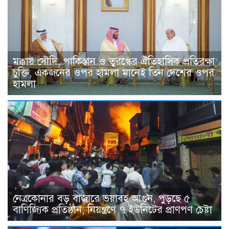
মক্কায় সৌদি, পাকিস্তান ও তুরস্কের ঐতিহাসিক প্রতিরক্ষা
চুক্তি, একজনের ওপর হামলা মানেই তিন দেশের ওপর
হামলা
নেত্রকোনার বড় বাজারে ভয়াবহ আগুন, পুড়ছে ৫
বাণিজ্যিক প্রতিষ্ঠান; নিয়ন্ত্রণে ৭ ইউনিটের প্রাণপণ চেষ্টা