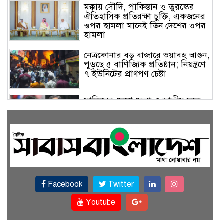
মক্কায় সৌদি, পাকিস্তান ও তুরস্কের
ঐতিহাসিক প্রতিরক্ষা চুক্তি, একজনের
ওপর হামলা মানেই তিন দেশের ওপর
হামলা
নেত্রকোনার বড় বাজারে ভয়াবহ আগুন,
পুড়ছে ৫ বাণিজ্যিক প্রতিষ্ঠান; নিয়ন্ত্রণে
৭ ইউনিটের প্রাণপণ চেষ্টা
সাকিবের দেশে ফেরা ও জাতীয় দলে
ফেরার সম্ভাবনা নেই, ইঙ্গিত ক্রীড়া
প্রতিমন্ত্রীর
ফেসবুকে যুক্ত হলো বিকাশ, সহজ
হলো ডিজিটাল পেমেন্ট
Facebook
Twitter
বৃষ্টি উপেক্ষা করে ‘জুলাই গণঅভ্যুত্থান
স্মৃতি জাদুঘরে’ দর্শনার্থীদের ঢল
Youtube