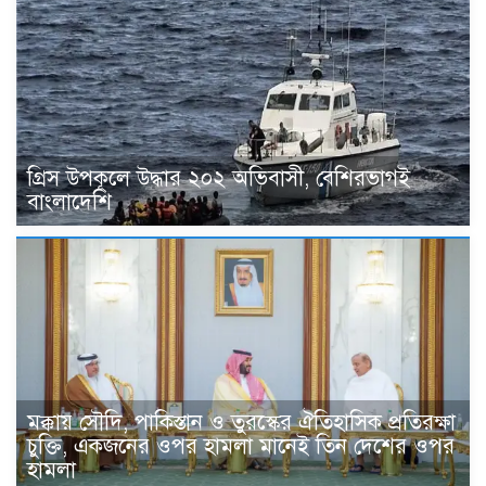
গ্রিস উপকূলে উদ্ধার ২০২ অভিবাসী, বেশিরভাগই
বাংলাদেশি
মক্কায় সৌদি, পাকিস্তান ও তুরস্কের ঐতিহাসিক প্রতিরক্ষা
চুক্তি, একজনের ওপর হামলা মানেই তিন দেশের ওপর
হামলা