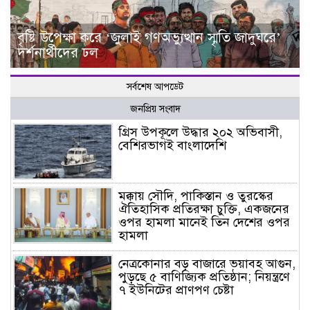
বৃষ্টি উপেক্ষা করে ‘জুলাই গণঅভ্যুত্থান স্মৃতি জাদুঘরে’
দর্শনার্থীদের ঢল
সর্বশেষ আপডেট
জনপ্রিয় সংবাদ
গ্রিস উপকূলে উদ্ধার ২০২ অভিবাসী,
বেশিরভাগই বাংলাদেশি
মক্কায় সৌদি, পাকিস্তান ও তুরস্কের
ঐতিহাসিক প্রতিরক্ষা চুক্তি, একজনের
ওপর হামলা মানেই তিন দেশের ওপর
হামলা
নেত্রকোনার বড় বাজারে ভয়াবহ আগুন,
পুড়ছে ৫ বাণিজ্যিক প্রতিষ্ঠান; নিয়ন্ত্রণে
৭ ইউনিটের প্রাণপণ চেষ্টা