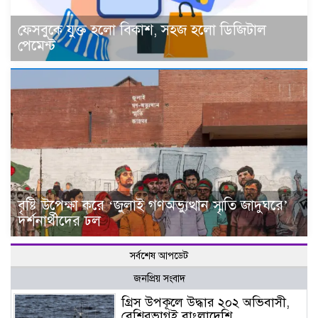
ফেসবুকে যুক্ত হলো বিকাশ, সহজ হলো ডিজিটাল
পেমেন্ট
বৃষ্টি উপেক্ষা করে ‘জুলাই গণঅভ্যুত্থান স্মৃতি জাদুঘরে’
দর্শনার্থীদের ঢল
সর্বশেষ আপডেট
জনপ্রিয় সংবাদ
গ্রিস উপকূলে উদ্ধার ২০২ অভিবাসী,
বেশিরভাগই বাংলাদেশি