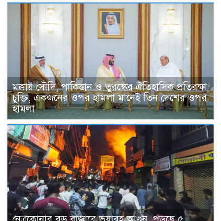
মক্কায় সৌদি, পাকিস্তান ও তুরস্কের ঐতিহাসিক প্রতিরক্ষা
চুক্তি, একজনের ওপর হামলা মানেই তিন দেশের ওপর
হামলা
নেত্রকোনার বড় বাজারে ভয়াবহ আগুন, পুড়ছে ৫