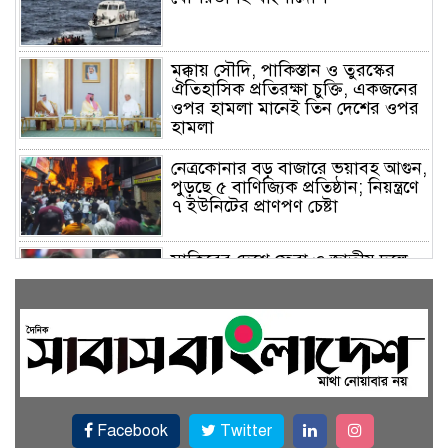
মক্কায় সৌদি, পাকিস্তান ও তুরস্কের
ঐতিহাসিক প্রতিরক্ষা চুক্তি, একজনের
ওপর হামলা মানেই তিন দেশের ওপর
হামলা
নেত্রকোনার বড় বাজারে ভয়াবহ আগুন,
পুড়ছে ৫ বাণিজ্যিক প্রতিষ্ঠান; নিয়ন্ত্রণে
৭ ইউনিটের প্রাণপণ চেষ্টা
সাকিবের দেশে ফেরা ও জাতীয় দলে
ফেরার সম্ভাবনা নেই, ইঙ্গিত ক্রীড়া
প্রতিমন্ত্রীর
ফেসবুকে যুক্ত হলো বিকাশ, সহজ
হলো ডিজিটাল পেমেন্ট
Facebook
Twitter
বৃষ্টি উপেক্ষা করে ‘জুলাই গণঅভ্যুত্থান