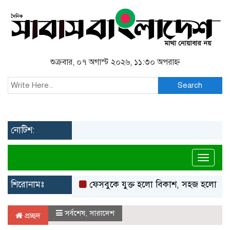
শুক্রবার, ০৭ অগাস্ট ২০২৬, ১১:৩০ অপরাহ্ন
Search
নোটিশ:
Toggl
শিরোনামঃ
ফেসবুকে যুক্ত হলো বিকাশ, সহজ হলো ডিজিটাল 
সর্বশেষ
,
সারাদেশ
প্রচ্ছদ