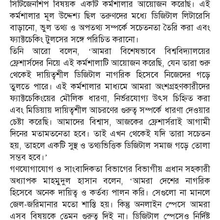
সিটিজেনশিপ বিষয়ক একটি কর্মশালার আয়োজন করেছি। এই
কর্মশালার মূল উদ্দেশ্য ছিল তরুণদের মধ্যে ডিজিটাল লিটারেসি
বাড়ানো, ভুল তথ্য ও অপতথ্য সম্পর্কে সচেতনতা তৈরি করা এবং
ফ্যাক্টচেকিং টুলসের সঙ্গে পরিচিত করানো।
তিনি আরো বলেন, ‘আমরা বিশেষভাবে বিশ্ববিদ্যালয়ের
ফ্রেশার্সদের নিয়ে এই কর্মশালাটি আয়োজন করেছি, যেন তারা শুরু
থেকেই দায়িত্বশীল ডিজিটাল নাগরিক হিসেবে নিজেদের গড়ে
তুলতে পারে। এই কর্মশালার মাধ্যমে আমরা অংশগ্রহণকারীদের
ফ্যাক্টচেকিংয়ের মৌলিক ধারণা, নির্ভরযোগ্য উৎস চিহ্নিত করা
এবং মিডিয়ায় দায়িত্বশীল আচরণের গুরুত্ব সম্পর্কে ধারণা দেওয়ার
চেষ্টা করেছি। আমাদের বিশ্বাস, আজকের ফ্রেশার্সরাই আগামী
দিনের মতামতনেতা হবে। তাই এখন থেকেই যদি তারা সচেতন
হয়, তাহলে একটি সুস্থ ও তথ্যভিত্তিক ডিজিটাল সমাজ গড়ে তোলা
সম্ভব হবে।’
গণযোগাযোগ ও সাংবাদিকতা বিভাগের বিভাগীয় প্রধান সহকারী
অধ্যাপক মাহমুদুল হাসান বলেন, ‘আমরা দেশের নাগরিক
হিসেবে অনেক দায়িত্ব ও কর্তব্য পালন করি। সেগুলো না মানলে
জেল-জরিমানার মতো শাস্তি হয়। কিন্তু অনলাইন স্পেসে আমরা
এসব বিষয়কে তেমন গুরুত্ব দিই না। ডিজিটাল স্পেসেও নির্দিষ্ট