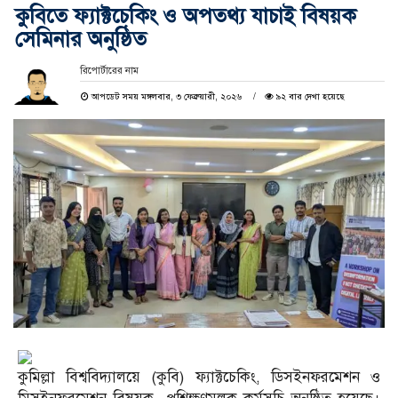
কুবিতে ফ্যাক্টচেকিং ও অপতথ্য যাচাই বিষয়ক
সেমিনার অনুষ্ঠিত
রিপোর্টারের নাম
আপডেট সময় মঙ্গলবার, ৩ ফেব্রুয়ারী, ২০২৬
৯২ বার দেখা হয়েছে
কুমিল্লা বিশ্ববিদ্যালয়ে (কুবি) ফ্যাক্টচেকিং, ডিসইনফরমেশন ও