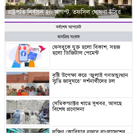
রাষ্ট্রপতি নির্বাচন ২০ আগস্ট, তফসিল ঘোষণা ইসির
সর্বশেষ আপডেট
জনপ্রিয় সংবাদ
ফেসবুকে যুক্ত হলো বিকাশ, সহজ
হলো ডিজিটাল পেমেন্ট
বৃষ্টি উপেক্ষা করে ‘জুলাই গণঅভ্যুত্থান
স্মৃতি জাদুঘরে’ দর্শনার্থীদের ঢল
সেমিকন্ডাক্টর খাতে সুখবর, আসছে
বিশেষ প্রণোদনা
দক্ষিণ কোরিয়ার নজরে বাংলাদেশের