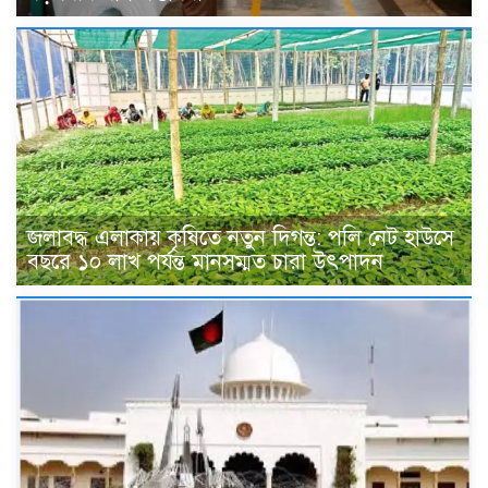
জলাবদ্ধ এলাকায় কৃষিতে নতুন দিগন্ত: পলি নেট হাউসে
বছরে ১০ লাখ পর্যন্ত মানসম্মত চারা উৎপাদন