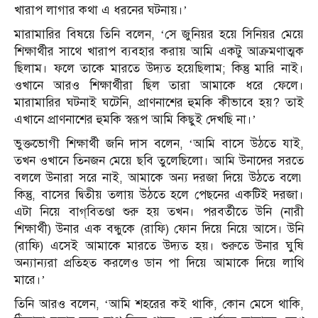
খারাপ লাগার কথা এ ধরনের ঘটনায়।’
মারামারির বিষয়ে তিনি বলেন, ‘সে জুনিয়র হয়ে সিনিয়র মেয়ে
শিক্ষার্থীর সাথে খারাপ ব্যবহার করায় আমি একটু আক্রমণাত্মক
ছিলাম। ফলে তাকে মারতে উদ্যত হয়েছিলাম; কিন্তু মারি নাই।
ওখানে আরও শিক্ষার্থীরা ছিল তারা আমাকে ধরে ফেলে।
মারামারির ঘটনাই ঘটেনি, প্রাণনাশের হুমকি কীভাবে হয়? তাই
এখানে প্রাণনাশের হুমকি স্বরূপ আমি কিছুই দেখছি না।’
ভুক্তভোগী শিক্ষার্থী জনি দাস বলেন, ‘আমি বাসে উঠতে যাই,
তখন ওখানে তিনজন মেয়ে ছবি তুলেছিলো। আমি উনাদের সরতে
বললে উনারা সরে নাই, আমাকে অন্য দরজা দিয়ে উঠতে বলে৷
কিন্তু, বাসের দ্বিতীয় তলায় উঠতে হলে পেছনের একটিই দরজা।
এটা নিয়ে বাগ্‌বিতণ্ডা শুরু হয় তখন। পরবর্তীতে উনি (নারী
শিক্ষার্থী) উনার এক বন্ধুকে (রাফি) ফোন দিয়ে নিয়ে আসে। উনি
(রাফি) এসেই আমাকে মারতে উদ্যত হয়। শুরুতে উনার ঘুষি
অন্যান্যরা প্রতিহত করলেও ডান পা দিয়ে আমাকে দিয়ে লাথি
মারে।’
তিনি আরও বলেন, ‘আমি শহরের কই থাকি, কোন মেসে থাকি,