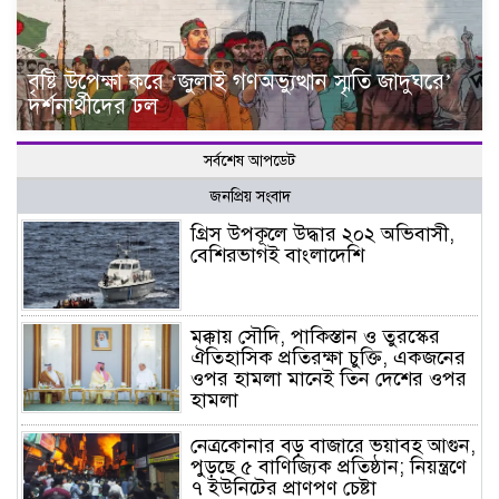
বৃষ্টি উপেক্ষা করে ‘জুলাই গণঅভ্যুত্থান স্মৃতি জাদুঘরে’
দর্শনার্থীদের ঢল
সর্বশেষ আপডেট
জনপ্রিয় সংবাদ
গ্রিস উপকূলে উদ্ধার ২০২ অভিবাসী,
বেশিরভাগই বাংলাদেশি
মক্কায় সৌদি, পাকিস্তান ও তুরস্কের
ঐতিহাসিক প্রতিরক্ষা চুক্তি, একজনের
ওপর হামলা মানেই তিন দেশের ওপর
হামলা
নেত্রকোনার বড় বাজারে ভয়াবহ আগুন,
পুড়ছে ৫ বাণিজ্যিক প্রতিষ্ঠান; নিয়ন্ত্রণে
৭ ইউনিটের প্রাণপণ চেষ্টা