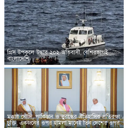
গ্রিস উপকূলে উদ্ধার ২০২ অভিবাসী, বেশিরভাগই
বাংলাদেশি
মক্কায় সৌদি, পাকিস্তান ও তুরস্কের ঐতিহাসিক প্রতিরক্ষা
চুক্তি, একজনের ওপর হামলা মানেই তিন দেশের ওপর