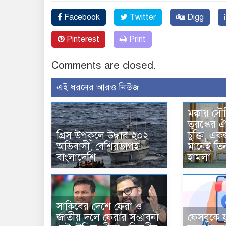
Facebook
Twitter
Digg
Pinterest
Print
Comments are closed.
এই ধরনের আরও নিউজ
মক্কায় সৌ
তুরস্কের ঐ
গ্রিস উপকূলে উদ্ধার ২০২
চুক্তি, 
অভিবাসী, বেশিরভাগই
মানেই তি
বাংলাদেশি
হামলা
সাকিবের দেশে ফেরা ও
জাতীয় দলে ফেরার সম্ভাবনা
ফেসবুকে য