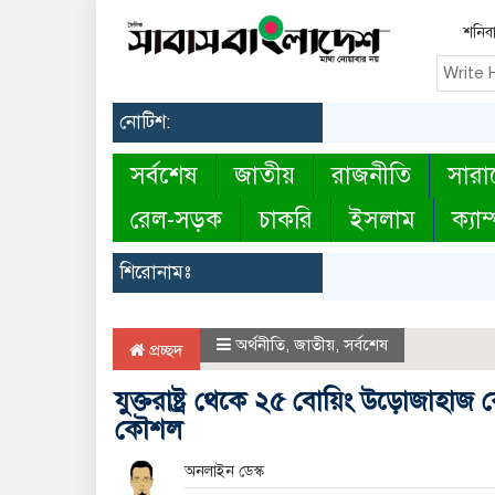
শনিবা
নোটিশ:
সর্বশেষ
জাতীয়
রাজনীতি
সারা
রেল-সড়ক
চাকরি
ইসলাম
ক্যাম
শিরোনামঃ
অর্থনীতি
,
জাতীয়
,
সর্বশেষ
প্রচ্ছদ
যুক্তরাষ্ট্র থেকে ২৫ বোয়িং উড়োজাহাজ
কৌশল
অনলাইন ডেস্ক