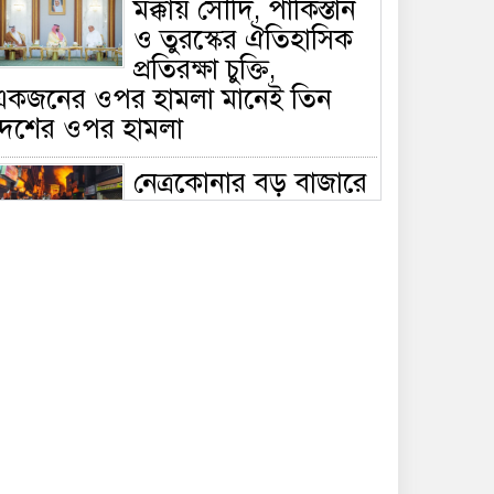
মক্কায় সৌদি, পাকিস্তান
ও তুরস্কের ঐতিহাসিক
প্রতিরক্ষা চুক্তি,
একজনের ওপর হামলা মানেই তিন
দেশের ওপর হামলা
নেত্রকোনার বড় বাজারে
ভয়াবহ আগুন, পুড়ছে ৫
বাণিজ্যিক প্রতিষ্ঠান;
িয়ন্ত্রণে ৭ ইউনিটের প্রাণপণ চেষ্টা
সাকিবের দেশে ফেরা ও
জাতীয় দলে ফেরার
সম্ভাবনা নেই, ইঙ্গিত
্রীড়া প্রতিমন্ত্রীর
ফেসবুকে যুক্ত হলো