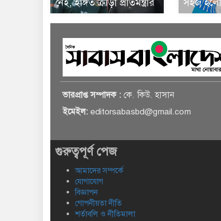
নেই, ইঙ্গিত ক্রীড়া প্রতিমন্ত্রীর
সহজ হলো 
ভারপ্রাপ্ত সম্পাদক :
কে. কিউ. হাসান
ইমেইল:
editorsabasbd@gmail.com
গুরুত্বপূর্ণ পেজ
আমাদের সম্পর্কে
যোগাযোগ
বিজ্ঞাপন
গোপনীয়তা নীতি
শর্তাবলি ও নীতিমালা