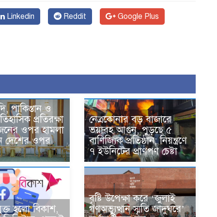
Linkedin
Reddit
Google Plus
১
দি, পাকিস্তান ও
তিহাসিক প্রতিরক্ষা
নেত্রকোনার বড় বাজারে
একজনের ওপর হামলা
ভয়াবহ আগুন, পুড়ছে ৫
ন দেশের ওপর
বাণিজ্যিক প্রতিষ্ঠান; নিয়ন্ত্রণে
৭ ইউনিটের প্রাণপণ চেষ্টা
বৃষ্টি উপেক্ষা করে ‘জুলাই
ুক্ত হলো বিকাশ,
গণঅভ্যুত্থান স্মৃতি জাদুঘরে’