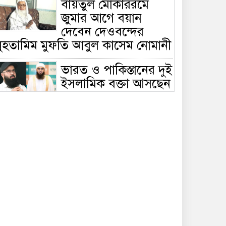
বায়তুল মোকাররমে
জুমার আগে বয়ান
দেবেন দেওবন্দের
মুহতামিম মুফতি আবুল কাসেম নোমানী
ভারত ও পাকিস্তানের দুই
ইসলামিক বক্তা আসছেন
বাংলাদেশে, ঢাকা-
ট্টগ্রামে আন্তর্জাতিক সেমিনার
জীবিত থাকতেই নিজের
‘চল্লিশা’ করলেন বৃদ্ধ,
খেলেন ২ হাজার মানুষ
বালিয়াকান্দিতে
উপজেলা প্রশাসনের
আয়োজনে জুলাই