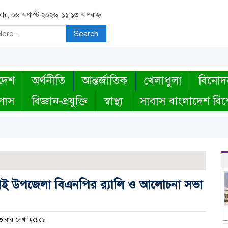
িবার, ০৬ অগাস্ট ২০২৬, ১১:১৩ অপরাহ্ন
Search
দেশ
অর্থনীতি
আন্তর্জাতিক
খেলাধুলা
বিনোদ
্পাস
বিজ্ঞান-প্রযুক্তি
স্বাস্থ্য
সাবাস বাংলাদেশ বিশ
ত্রাই উপজেলা বিএনপির র‌্যালি ও আলোচনা সভা
 বার দেখা হয়েছে