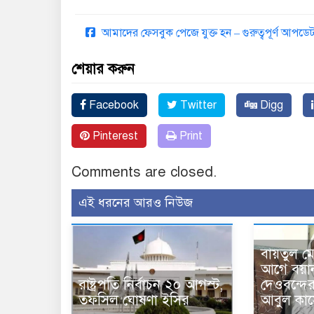
আমাদের ফেসবুক পেজে যুক্ত হন – গুরুত্বপূর্ণ আপ
শেয়ার করুন
Facebook
Twitter
Digg
Pinterest
Print
Comments are closed.
এই ধরনের আরও নিউজ
বায়তুল ম
আগে বয়া
রাষ্ট্রপতি নির্বাচন ২০ আগস্ট,
দেওবন্দে
তফসিল ঘোষণা ইসির
আবুল কাস