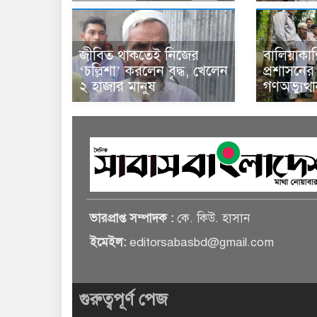
জীবিত থাকতেই নিজের
বালিয়াকা
‘চল্লিশা’ করলেন বৃদ্ধ, খেলেন
প্রশাসনে
২ হাজার মানুষ
গণঅভ্যুত্
ভারপ্রাপ্ত সম্পাদক :
কে. কিউ. হাসান
ইমেইল:
editorsabasbd@gmail.com
গুরুত্বপূর্ণ পেজ