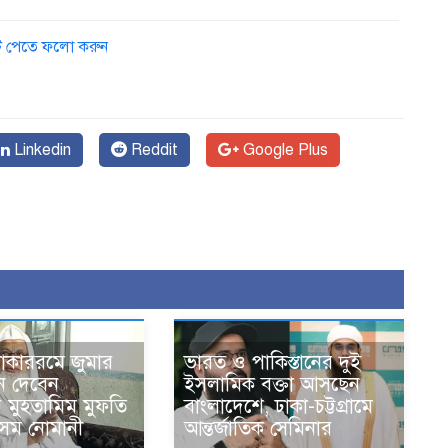
ডেট পেতে ফলো করুন
Linkedin
Reddit
Google Plus
োকাররমে জুমার
ভারত ও পাকিস্তানের দুই
ন দেবেন
ইসলামিক বক্তা আসছেন
র মুহতামিম মুফতি
বাংলাদেশে, ঢাকা-চট্টগ্রামে
েম নোমানী
আন্তর্জাতিক সেমিনার