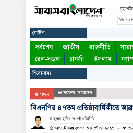
বৃহস্পত
নোটিশ:
সর্বশেষ
জাতীয়
রাজনীতি
সারা
রেল-সড়ক
চাকরি
ইসলাম
ক্যাম
শিরোনামঃ
সর্বশেষ
,
সারাদেশ
প্রচ্ছদ
বিএনপির ৪৭তম প্রতিষ্ঠাবার্ষিকীতে আ
আহসান হাবিব, নওগাঁ প্রতিনিধি
আপডেট সময় বুধবার, ৩ সেপ্টেম্বর, ২০২৫
৩৬৩