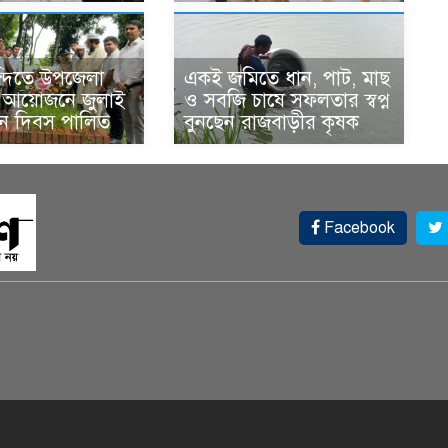
ন্দিতে উপজেলা
একই জমিতে ধান, পাট, মাছ
র আয়োজনে জুলাই
ও সবজি চাষে সফলতার স্বপ্ন
থান দিবস পালিত
বুনছেন রাজবাড়ীর কৃষক
Facebook