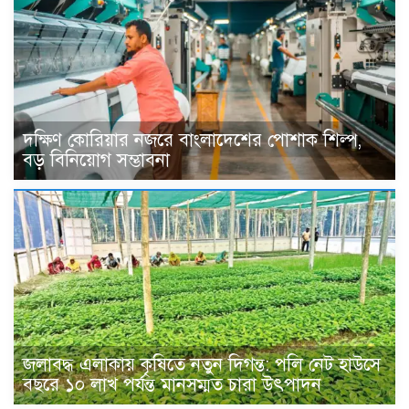
দক্ষিণ কোরিয়ার নজরে বাংলাদেশের পোশাক শিল্প,
বড় বিনিয়োগ সম্ভাবনা
জলাবদ্ধ এলাকায় কৃষিতে নতুন দিগন্ত: পলি নেট হাউসে
বছরে ১০ লাখ পর্যন্ত মানসম্মত চারা উৎপাদন