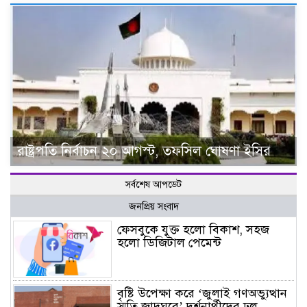
রাষ্ট্রপতি নির্বাচন ২০ আগস্ট, তফসিল ঘোষণা ইসির
সর্বশেষ আপডেট
জনপ্রিয় সংবাদ
ফেসবুকে যুক্ত হলো বিকাশ, সহজ
হলো ডিজিটাল পেমেন্ট
বৃষ্টি উপেক্ষা করে ‘জুলাই গণঅভ্যুত্থান
স্মৃতি জাদুঘরে’ দর্শনার্থীদের ঢল