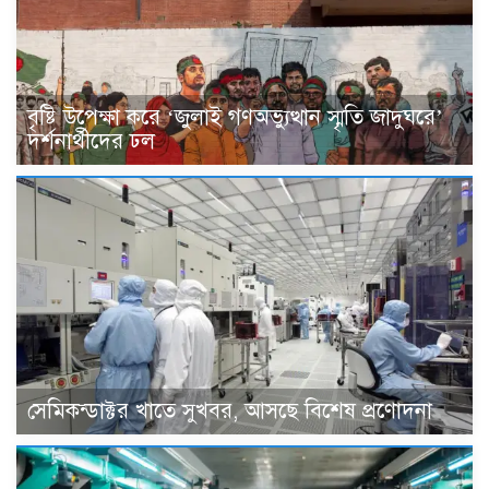
বৃষ্টি উপেক্ষা করে ‘জুলাই গণঅভ্যুত্থান স্মৃতি জাদুঘরে’
দর্শনার্থীদের ঢল
সেমিকন্ডাক্টর খাতে সুখবর, আসছে বিশেষ প্রণোদনা