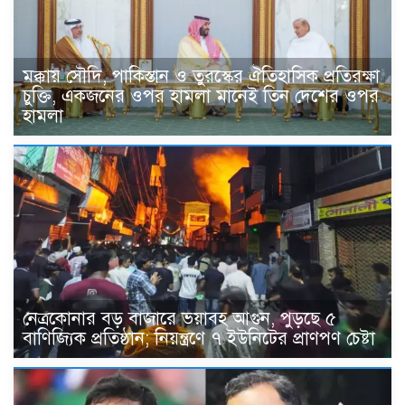
মক্কায় সৌদি, পাকিস্তান ও তুরস্কের ঐতিহাসিক প্রতিরক্ষা
চুক্তি, একজনের ওপর হামলা মানেই তিন দেশের ওপর
হামলা
নেত্রকোনার বড় বাজারে ভয়াবহ আগুন, পুড়ছে ৫
বাণিজ্যিক প্রতিষ্ঠান; নিয়ন্ত্রণে ৭ ইউনিটের প্রাণপণ চেষ্টা