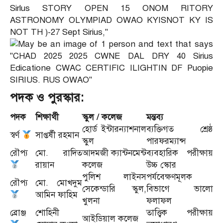
পদক ও পুরস্কার:
পদক
শিক্ষার্থী
স্কুল / কলেজ
মন্তব্য
হোর্ড ইন্টারন্যাশনাল
ব্যক্তিগত শ্রেষ্ঠ
স্বর্ণ
সাপ্তর্ষী রহমান
স্কুল
পারফরম্যান্স
রৌপ্য
মো. রাদিত
আদমজী ক্যান্টনমেন্ট
ব্যবহারিক পরীক্ষায়
রায়ান
কলেজ
উচ্চ স্কোর
পুলিশ লাইনস
পর্যবেক্ষণমূলক
রৌপ্য
মো. মোখদুম
সেকেন্ডারি স্কুল,
বিভাগে ভালো
আমিন ফাহিম
খুলনা
ফলাফল
ব্রোঞ্জ
শোহিনী
তাত্ত্বিক পরীক্ষায়
আইডিয়াল কলেজ