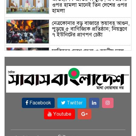
ওপর হামলা মানেই তিন দেশের ওপর
হামলা
নেত্রকোনার বড় বাজারে ভয়াবহ আগুন,
পুড়ছে ৫ বাণিজ্যিক প্রতিষ্ঠান; নিয়ন্ত্রণে
৭ ইউনিটের প্রাণপণ চেষ্টা
সাকিবের দেশে ফেরা ও জাতীয় দলে
ফেরার সম্ভাবনা নেই, ইঙ্গিত ক্রীড়া
প্রতিমন্ত্রীর
ফেসবুকে যুক্ত হলো বিকাশ, সহজ
হলো ডিজিটাল পেমেন্ট
Facebook
Twitter
বৃষ্টি উপেক্ষা করে ‘জুলাই গণঅভ্যুত্থান
স্মৃতি জাদুঘরে’ দর্শনার্থীদের ঢল
Youtube
সেমিকন্ডাক্টর খাতে সুখবর, আসছে