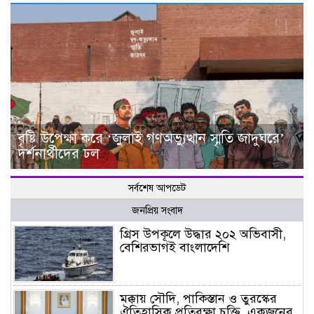
বৃষ্টি উপেক্ষা করে ‘জুলাই গণঅভ্যুত্থান স্মৃতি জাদুঘরে’
দর্শনার্থীদের ঢল
সর্বশেষ আপডেট
জনপ্রিয় সংবাদ
গ্রিস উপকূলে উদ্ধার ২০২ অভিবাসী,
বেশিরভাগই বাংলাদেশি
মক্কায় সৌদি, পাকিস্তান ও তুরস্কের
ঐতিহাসিক প্রতিরক্ষা চুক্তি, একজনের