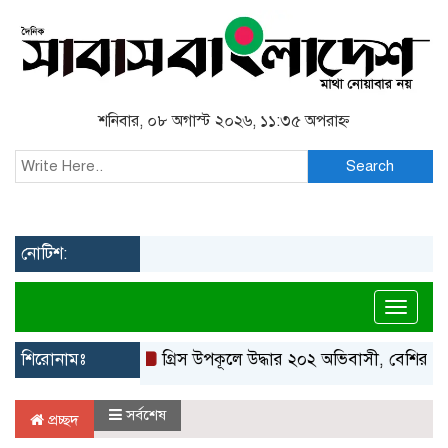
শনিবার, ০৮ অগাস্ট ২০২৬, ১১:৩৫ অপরাহ্ন
Search
নোটিশ:
Toggl
শিরোনামঃ
গ্রিস উপকূলে উদ্ধার ২০২ অভিবাসী, বেশিরভাগই বাং
সর্বশেষ
প্রচ্ছদ