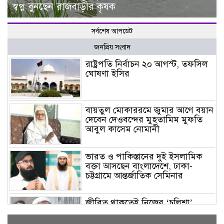
স্বপ্ন বুনছেন রাজবাড়ীর কৃষক
সর্বশেষ আপডেট
জনপ্রিয় সংবাদ
রাষ্ট্রপতি নির্বাচন ২০ আগস্ট, তফসিল
ঘোষণা ইসির
বায়তুল মোকাররমে জুমার আগে বয়ান
দেবেন দেওবন্দের মুহতামিম মুফতি
আবুল কাসেম নোমানী
ভারত ও পাকিস্তানের দুই ইসলামিক
বক্তা আসছেন বাংলাদেশে, ঢাকা-
চট্টগ্রামে আন্তর্জাতিক সেমিনার
জীবিত থাকতেই নিজের ‘চল্লিশা’
করলেন বৃদ্ধ, খেলেন ২ হাজার মানুষ