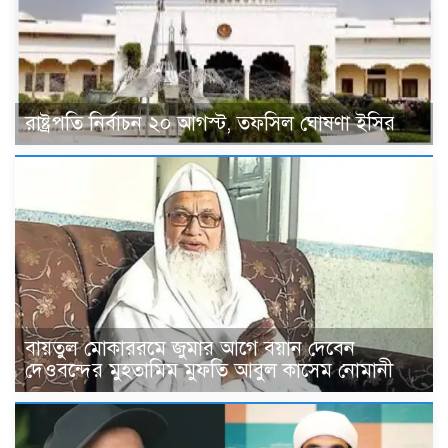
রাষ্ট্রপতি নির্বাচন ২০ আগস্ট, তফসিল ঘোষণা ইসির
বায়তুল মোকাররমে জুমার আগে বয়ান দেবেন
দেওবন্দের মুহতামিম মুফতি আবুল কাসেম নোমানী