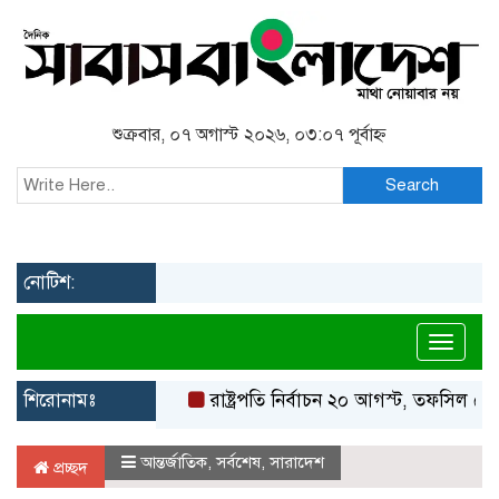
শুক্রবার, ০৭ অগাস্ট ২০২৬, ০৩:০৭ পূর্বাহ্ন
Search
নোটিশ:
Toggl
শিরোনামঃ
রাষ্ট্রপতি নির্বাচন ২০ আগস্ট, তফসিল ঘোষণা 
আন্তর্জাতিক
,
সর্বশেষ
,
সারাদেশ
প্রচ্ছদ