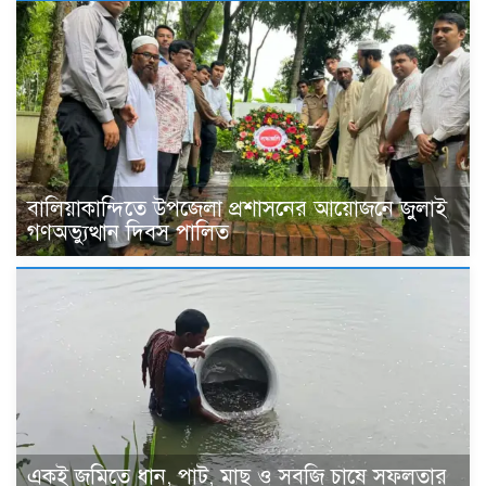
বালিয়াকান্দিতে উপজেলা প্রশাসনের আয়োজনে জুলাই
গণঅভ্যুত্থান দিবস পালিত
একই জমিতে ধান, পাট, মাছ ও সবজি চাষে সফলতার