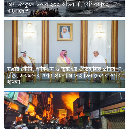
গ্রিস উপকূলে উদ্ধার ২০২ অভিবাসী, বেশিরভাগই
বাংলাদেশি
মক্কায় সৌদি, পাকিস্তান ও তুরস্কের ঐতিহাসিক প্রতিরক্ষা
চুক্তি, একজনের ওপর হামলা মানেই তিন দেশের ওপর
হামলা