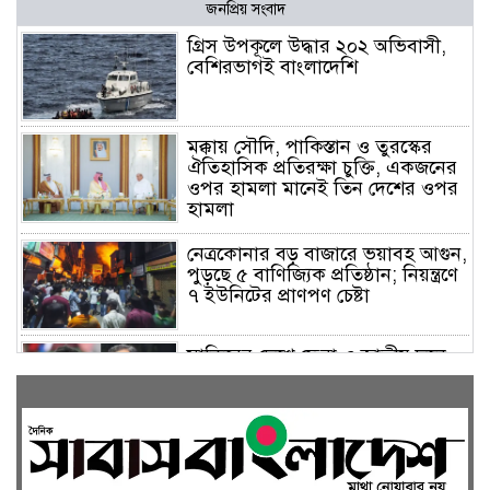
জনপ্রিয় সংবাদ
গ্রিস উপকূলে উদ্ধার ২০২ অভিবাসী,
বেশিরভাগই বাংলাদেশি
মক্কায় সৌদি, পাকিস্তান ও তুরস্কের
ঐতিহাসিক প্রতিরক্ষা চুক্তি, একজনের
ওপর হামলা মানেই তিন দেশের ওপর
হামলা
নেত্রকোনার বড় বাজারে ভয়াবহ আগুন,
পুড়ছে ৫ বাণিজ্যিক প্রতিষ্ঠান; নিয়ন্ত্রণে
৭ ইউনিটের প্রাণপণ চেষ্টা
সাকিবের দেশে ফেরা ও জাতীয় দলে
ফেরার সম্ভাবনা নেই, ইঙ্গিত ক্রীড়া
প্রতিমন্ত্রীর
ফেসবুকে যুক্ত হলো বিকাশ, সহজ
হলো ডিজিটাল পেমেন্ট