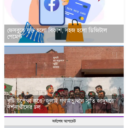
ফেসবুকে যুক্ত হলো বিকাশ, সহজ হলো ডিজিটাল
পেমেন্ট
বৃষ্টি উপেক্ষা করে ‘জুলাই গণঅভ্যুত্থান স্মৃতি জাদুঘরে’
দর্শনার্থীদের ঢল
সর্বশেষ আপডেট