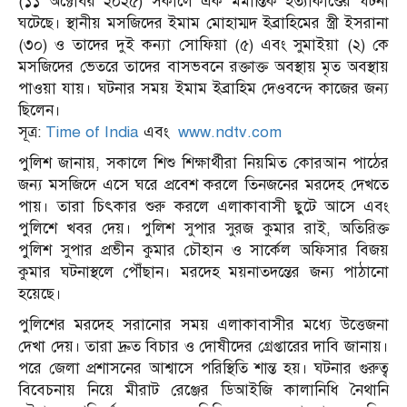
(১১ অক্টোবর ২০২৫) সকালে এক মর্মান্তিক হত্যাকাণ্ডের ঘটনা
ঘটেছে। স্থানীয় মসজিদের ইমাম মোহাম্মদ ইব্রাহিমের স্ত্রী ইসরানা
(৩০) ও তাদের দুই কন্যা সোফিয়া (৫) এবং সুমাইয়া (২) কে
মসজিদের ভেতরে তাদের বাসভবনে রক্তাক্ত অবস্থায় মৃত অবস্থায়
পাওয়া যায়। ঘটনার সময় ইমাম ইব্রাহিম দেওবন্দে কাজের জন্য
ছিলেন।
সূত্র:
Time of India
এবং
www.ndtv.com
পুলিশ জানায়, সকালে শিশু শিক্ষার্থীরা নিয়মিত কোরআন পাঠের
জন্য মসজিদে এসে ঘরে প্রবেশ করলে তিনজনের মরদেহ দেখতে
পায়। তারা চিৎকার শুরু করলে এলাকাবাসী ছুটে আসে এবং
পুলিশে খবর দেয়। পুলিশ সুপার সুরজ কুমার রাই, অতিরিক্ত
পুলিশ সুপার প্রভীন কুমার চৌহান ও সার্কেল অফিসার বিজয়
কুমার ঘটনাস্থলে পৌঁছান। মরদেহ ময়নাতদন্তের জন্য পাঠানো
হয়েছে।
পুলিশের মরদেহ সরানোর সময় এলাকাবাসীর মধ্যে উত্তেজনা
দেখা দেয়। তারা দ্রুত বিচার ও দোষীদের গ্রেপ্তারের দাবি জানায়।
পরে জেলা প্রশাসনের আশ্বাসে পরিস্থিতি শান্ত হয়। ঘটনার গুরুত্ব
বিবেচনায় নিয়ে মীরাট রেঞ্জের ডিআইজি কালানিধি নৈথানি