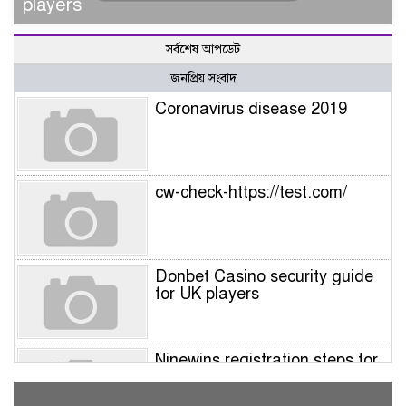
players
সর্বশেষ আপডেট
জনপ্রিয় সংবাদ
Coronavirus disease 2019
cw-check-https://test.com/
Donbet Casino security guide
for UK players
Ninewins registration steps for
UK players – Quick sign‑up
guide