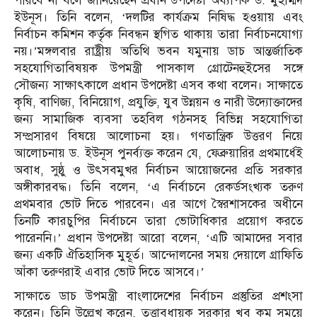
পারবে না বলে জানিয়েছেন প্রধান উপদেষ্টা অধ্যাপক ড. মুহাম্মদ
ইউনূস। তিনি বলেন, ‘দলটির কার্যক্রম নিষিদ্ধ হওয়ায় এবং
নির্বাচন কমিশন কর্তৃক নিবন্ধন স্থগিত থাকায় তারা নির্বাচনযোগ্য
নয়।’মঙ্গলবার রাষ্ট্রীয় অতিথি ভবন যমুনায় ডাচ আন্তর্জাতিক
সহযোগিতাবিষয়ক উপমন্ত্রী পাসকাল গ্রোটেনহুইসের সঙ্গে
সৌজন্য সাক্ষাৎকালে প্রধান উপদেষ্টা এসব কথা বলেন। সাক্ষাতে
কৃষি, বাণিজ্য, বিনিয়োগ, প্রযুক্তি, যুব উন্নয়ন ও নারী উদ্যোক্তাদের
জন্য সামাজিক ব্যবসা তহবিল গঠনসহ বিভিন্ন সহযোগিতা
সম্প্রসারণ বিষয়ে আলোচনা হয়। গণতান্ত্রিক উত্তরণ নিয়ে
আলোচনায় ড. ইউনূস পুনর্ব্যক্ত করেন যে, ফেব্রুয়ারির প্রথমার্ধেই
অবাধ, সুষ্ঠু ও উৎসবমুখর নির্বাচন আয়োজনের প্রতি সরকার
অঙ্গীকারবদ্ধ। তিনি বলেন, ‘এ নির্বাচনে রেকর্ডসংখ্যক তরুণ
প্রথমবার ভোট দিতে পারবেন। এর আগে স্বৈরশাসকের অধীনে
তিনটি কারচুপির নির্বাচনে তারা ভোটাধিকার প্রয়োগ করতে
পারেননি।’ প্রধান উপদেষ্টা আরো বলেন, ‘এটি আমাদের সবার
জন্য একটি ঐতিহাসিক মুহূর্ত। আন্দোলনের সময় দেয়ালে গ্রাফিতি
আঁকা তরুণরাই এবার ভোট দিতে আসবে।’
সাক্ষাতে ডাচ উপমন্ত্রী বাংলাদেশের নির্বাচন প্রস্তুতির প্রশংসা
করেন। তিনি উল্লেখ করেন, তত্ত্বাবধায়ক সরকার খুব কম সময়ে