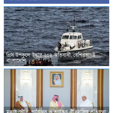
গ্রিস উপকূলে উদ্ধার ২০২ অভিবাসী, বেশিরভাগই
বাংলাদেশি
মক্কায় সৌদি, পাকিস্তান ও তুরস্কের ঐতিহাসিক প্রতিরক্ষা