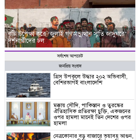
বৃষ্টি উপেক্ষা করে ‘জুলাই গণঅভ্যুত্থান স্মৃতি জাদুঘরে’
দর্শনার্থীদের ঢল
সর্বশেষ আপডেট
জনপ্রিয় সংবাদ
গ্রিস উপকূলে উদ্ধার ২০২ অভিবাসী,
বেশিরভাগই বাংলাদেশি
মক্কায় সৌদি, পাকিস্তান ও তুরস্কের
ঐতিহাসিক প্রতিরক্ষা চুক্তি, একজনের
ওপর হামলা মানেই তিন দেশের ওপর
হামলা
নেত্রকোনার বড় বাজারে ভয়াবহ আগুন,