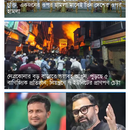
চুক্তি, একজনের ওপর হামলা মানেই তিন দেশের ওপর
হামলা
নেত্রকোনার বড় বাজারে ভয়াবহ আগুন, পুড়ছে ৫
বাণিজ্যিক প্রতিষ্ঠান; নিয়ন্ত্রণে ৭ ইউনিটের প্রাণপণ চেষ্টা