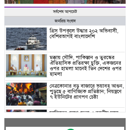
সর্বশেষ আপডেট
জনপ্রিয় সংবাদ
গ্রিস উপকূলে উদ্ধার ২০২ অভিবাসী,
বেশিরভাগই বাংলাদেশি
মক্কায় সৌদি, পাকিস্তান ও তুরস্কের
ঐতিহাসিক প্রতিরক্ষা চুক্তি, একজনের
ওপর হামলা মানেই তিন দেশের ওপর
হামলা
নেত্রকোনার বড় বাজারে ভয়াবহ আগুন,
পুড়ছে ৫ বাণিজ্যিক প্রতিষ্ঠান; নিয়ন্ত্রণে
৭ ইউনিটের প্রাণপণ চেষ্টা
সাকিবের দেশে ফেরা ও জাতীয় দলে
ফেরার সম্ভাবনা নেই, ইঙ্গিত ক্রীড়া
প্রতিমন্ত্রীর