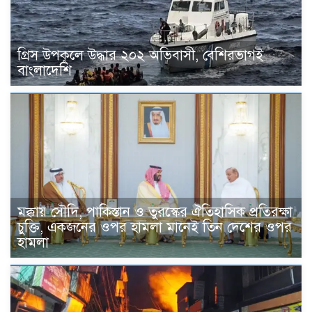
গ্রিস উপকূলে উদ্ধার ২০২ অভিবাসী, বেশিরভাগই
বাংলাদেশি
মক্কায় সৌদি, পাকিস্তান ও তুরস্কের ঐতিহাসিক প্রতিরক্ষা
চুক্তি, একজনের ওপর হামলা মানেই তিন দেশের ওপর
হামলা