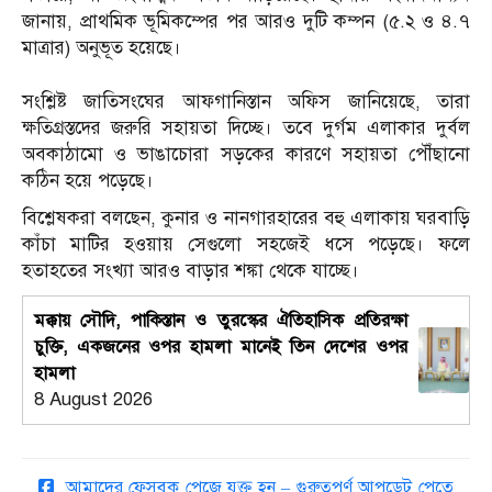
জানায়, প্রাথমিক ভূমিকম্পের পর আরও দুটি কম্পন (৫.২ ও ৪.৭
মাত্রার) অনুভূত হয়েছে।
সংশ্লিষ্ট জাতিসংঘের আফগানিস্তান অফিস জানিয়েছে, তারা
ক্ষতিগ্রস্তদের জরুরি সহায়তা দিচ্ছে। তবে দুর্গম এলাকার দুর্বল
অবকাঠামো ও ভাঙাচোরা সড়কের কারণে সহায়তা পৌঁছানো
কঠিন হয়ে পড়েছে।
বিশ্লেষকরা বলছেন, কুনার ও নানগারহারের বহু এলাকায় ঘরবাড়ি
কাঁচা মাটির হওয়ায় সেগুলো সহজেই ধসে পড়েছে। ফলে
হতাহতের সংখ্যা আরও বাড়ার শঙ্কা থেকে যাচ্ছে।
মক্কায় সৌদি, পাকিস্তান ও তুরস্কের ঐতিহাসিক প্রতিরক্ষা
চুক্তি, একজনের ওপর হামলা মানেই তিন দেশের ওপর
হামলা
8 August 2026
আমাদের ফেসবুক পেজে যুক্ত হন – গুরুত্বপূর্ণ আপডেট পেতে