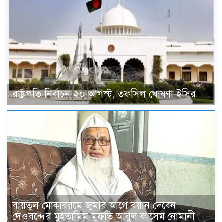
রাষ্ট্রপতি নির্বাচন ২০ আগস্ট, তফসিল ঘোষণা ইসির
বায়তুল মোকাররমে জুমার আগে বয়ান দেবেন
দেওবন্দের মুহতামিম মুফতি আবুল কাসেম নোমানী