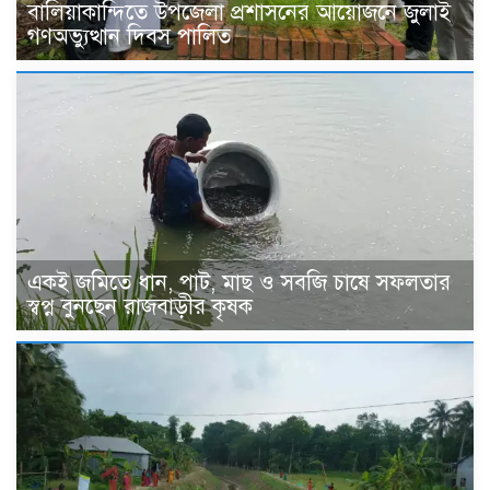
বালিয়াকান্দিতে উপজেলা প্রশাসনের আয়োজনে জুলাই
গণঅভ্যুত্থান দিবস পালিত
একই জমিতে ধান, পাট, মাছ ও সবজি চাষে সফলতার
স্বপ্ন বুনছেন রাজবাড়ীর কৃষক