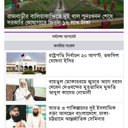
রাজবাড়ীর বালিয়াকান্দিতে দুই খাল পুনঃখনন শেষে
সরকারি কোষাগারে ফিরল ১৭ লাখ টাকা
সর্বশেষ আপডেট
জনপ্রিয় সংবাদ
রাষ্ট্রপতি নির্বাচন ২০ আগস্ট, তফসিল
ঘোষণা ইসির
বায়তুল মোকাররমে জুমার আগে বয়ান
দেবেন দেওবন্দের মুহতামিম মুফতি
আবুল কাসেম নোমানী
ভারত ও পাকিস্তানের দুই ইসলামিক
বক্তা আসছেন বাংলাদেশে, ঢাকা-
চট্টগ্রামে আন্তর্জাতিক সেমিনার