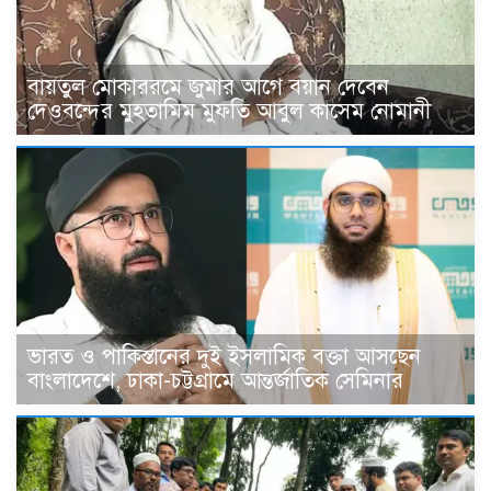
বায়তুল মোকাররমে জুমার আগে বয়ান দেবেন
দেওবন্দের মুহতামিম মুফতি আবুল কাসেম নোমানী
ভারত ও পাকিস্তানের দুই ইসলামিক বক্তা আসছেন
বাংলাদেশে, ঢাকা-চট্টগ্রামে আন্তর্জাতিক সেমিনার