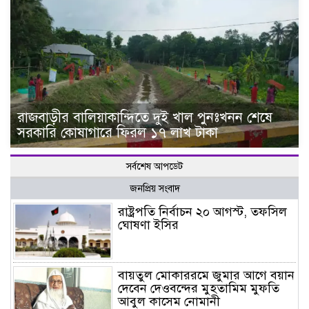
রাজবাড়ীর বালিয়াকান্দিতে দুই খাল পুনঃখনন শেষে
সরকারি কোষাগারে ফিরল ১৭ লাখ টাকা
সর্বশেষ আপডেট
জনপ্রিয় সংবাদ
রাষ্ট্রপতি নির্বাচন ২০ আগস্ট, তফসিল
ঘোষণা ইসির
বায়তুল মোকাররমে জুমার আগে বয়ান
দেবেন দেওবন্দের মুহতামিম মুফতি
আবুল কাসেম নোমানী