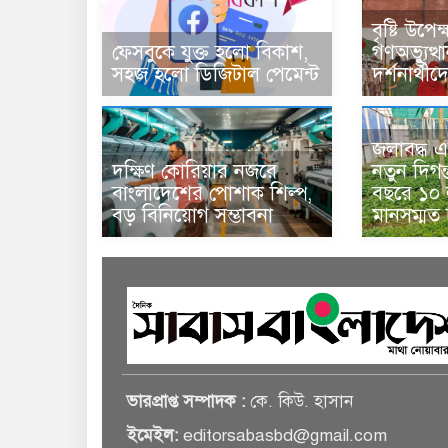
বৃষ্টি উপে
ফেসবুকে যুক্ত হলো বিকাশ,
গণঅভ্যুত্থ
সহজ হলো ডিজিটাল পেমেন্ট
দর্শনার্থী
জলাবদ্ধ এ
দক্ষিণ কোরিয়ার নজরে
নতুন দিগন
বাংলাদেশের পোশাক শিল্প,
বছরে ১০ ল
বড় বিনিয়োগ সম্ভাবনা
মানসম্মত
ভারপ্রাপ্ত সম্পাদক :
কে. কিউ. হাসান
ইমেইল:
editorsabasbd@gmail.com