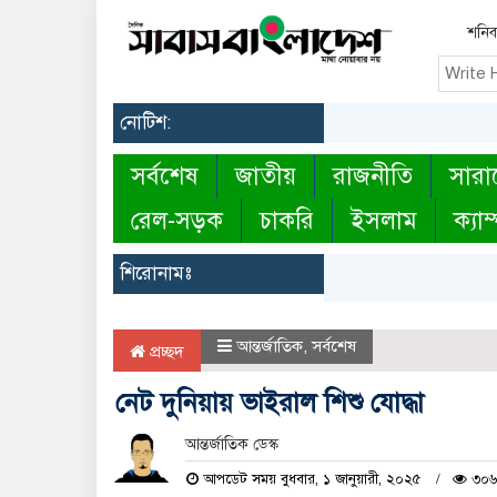
শনিব
নোটিশ:
সর্বশেষ
জাতীয়
রাজনীতি
সারা
রেল-সড়ক
চাকরি
ইসলাম
ক্যাম
শিরোনামঃ
আন্তর্জাতিক
,
সর্বশেষ
প্রচ্ছদ
নেট দুনিয়ায় ভাইরাল শিশু যোদ্ধা
আন্তর্জাতিক ডেস্ক
আপডেট সময় বুধবার, ১ জানুয়ারী, ২০২৫
৩০৬ 