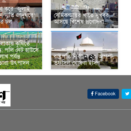
ক্ষা করে ‘জুলাই
ান স্মৃতি জাদুঘরে’
সেমিকন্ডাক্টর খাতে সুখবর,
দের ঢল
আসছে বিশেষ প্রণোদনা
লাকায় কৃষিতে
্ত: পলি নেট হাউসে
াখ পর্যন্ত
রাষ্ট্রপতি নির্বাচন ২০ আগস্ট,
 চারা উৎপাদন
তফসিল ঘোষণা ইসির
Facebook