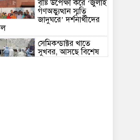
বৃষ্টি উপেক্ষা করে ‘জুলাই
গণঅভ্যুত্থান স্মৃতি
জাদুঘরে’ দর্শনার্থীদের
ঢল
সেমিকন্ডাক্টর খাতে
সুখবর, আসছে বিশেষ
প্রণোদনা
দক্ষিণ কোরিয়ার নজরে
বাংলাদেশের পোশাক
শিল্প, বড় বিনিয়োগ
ম্ভাবনা
জলাবদ্ধ এলাকায়
কৃষিতে নতুন দিগন্ত:
পলি নেট হাউসে বছরে