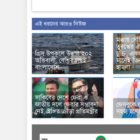
এই ধরনের আরও নিউজ
মক্কায় সৌ
তুরস্কের ঐ
গ্রিস উপকূলে উদ্ধার ২০২
চুক্তি, 
অভিবাসী, বেশিরভাগই
মানেই তি
বাংলাদেশি
হামলা
সাকিবের দেশে ফেরা ও
জাতীয় দলে ফেরার সম্ভাবনা
ফেসবুকে য
নেই, ইঙ্গিত ক্রীড়া প্রতিমন্ত্রীর
সহজ হলো 