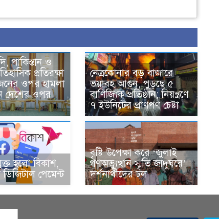
দি, পাকিস্তান ও
তিহাসিক প্রতিরক্ষা
নেত্রকোনার বড় বাজারে
একজনের ওপর হামলা
ভয়াবহ আগুন, পুড়ছে ৫
ন দেশের ওপর
বাণিজ্যিক প্রতিষ্ঠান; নিয়ন্ত্রণে
৭ ইউনিটের প্রাণপণ চেষ্টা
বৃষ্টি উপেক্ষা করে ‘জুলাই
ুক্ত হলো বিকাশ,
গণঅভ্যুত্থান স্মৃতি জাদুঘরে’
ডিজিটাল পেমেন্ট
দর্শনার্থীদের ঢল