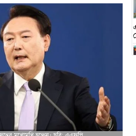
ন
ক
ন্তের মুখোমুখি হচ্ছেন। ছবি: এএফপি