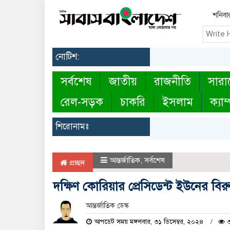
শনিবা
নোটিশ:
সর্বশেষ
জাতীয়
রাজনীতি
সারা
রেল-সড়ক
চাকরি
ইসলাম
ক্যাম
শিরোনামঃ
আন্তর্জাতিক
,
সর্বশেষ
প্রচ্ছদ
দক্ষিণ কোরিয়ার প্রেসিডেন্ট ইউনের বিরু
আন্তর্জাতিক ডেস্ক
আপডেট সময় মঙ্গলবার, ৩১ ডিসেম্বর, ২০২৪
৩