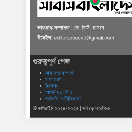
ভারপ্রাপ্ত সম্পাদক :
কে. কিউ. হাসান
ইমেইল:
editorsabasbd@gmail.com
গুরুত্বপূর্ণ পেজ
আমাদের সম্পর্কে
যোগাযোগ
বিজ্ঞাপন
গোপনীয়তা নীতি
শর্তাবলি ও নীতিমালা
© কপিরাইট ২০২৪-২০২৫ | সর্বস্বত্ব সংরক্ষিত