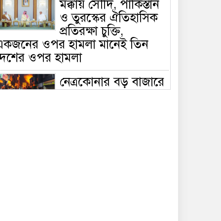
মক্কায় সৌদি, পাকিস্তান
ও তুরস্কের ঐতিহাসিক
প্রতিরক্ষা চুক্তি,
একজনের ওপর হামলা মানেই তিন
দেশের ওপর হামলা
নেত্রকোনার বড় বাজারে
ভয়াবহ আগুন, পুড়ছে ৫
বাণিজ্যিক প্রতিষ্ঠান;
িয়ন্ত্রণে ৭ ইউনিটের প্রাণপণ চেষ্টা
সাকিবের দেশে ফেরা ও
জাতীয় দলে ফেরার
সম্ভাবনা নেই, ইঙ্গিত
্রীড়া প্রতিমন্ত্রীর
ফেসবুকে যুক্ত হলো