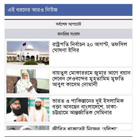
এই ধরনের আরও নিউজ
সর্বশেষ আপডেট
জনপ্রিয় সংবাদ
রাষ্ট্রপতি নির্বাচন ২০ আগস্ট, তফসিল
ঘোষণা ইসির
বায়তুল মোকাররমে জুমার আগে বয়ান
দেবেন দেওবন্দের মুহতামিম মুফতি
আবুল কাসেম নোমানী
ভারত ও পাকিস্তানের দুই ইসলামিক
বক্তা আসছেন বাংলাদেশে, ঢাকা-
চট্টগ্রামে আন্তর্জাতিক সেমিনার
জীবিত থাকতেই নিজের ‘চল্লিশা’
করলেন বৃদ্ধ, খেলেন ২ হাজার মানুষ