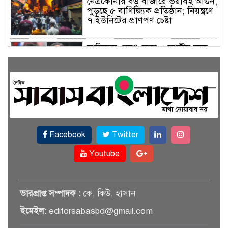
নেত্রকোনার বড় বাজারে ভয়াবহ আগুন,
পুড়ছে ৫ বাণিজ্যিক প্রতিষ্ঠান; নিয়ন্ত্রণে
৭ ইউনিটের প্রাণপণ চেষ্টা
সাকিবের দেশে ফেরা ও জাতীয় দলে
ফেরার সম্ভাবনা নেই, ইঙ্গিত ক্রীড়া
প্রতিমন্ত্রীর
ফেসবুকে যুক্ত হলো বিকাশ, সহজ
হলো ডিজিটাল পেমেন্ট
Facebook
Twitter
বৃষ্টি উপেক্ষা করে ‘জুলাই গণঅভ্যুত্থান
স্মৃতি জাদুঘরে’ দর্শনার্থীদের ঢল
Youtube
সেমিকন্ডাক্টর খাতে সুখবর, আসছে
ভারপ্রাপ্ত সম্পাদক :
কে. কিউ. হাসান
বিশেষ প্রণোদনা
ইমেইল:
editorsabasbd@gmail.com