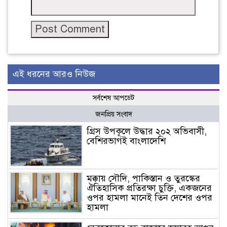
এই ধরনের আরও নিউজ
সর্বশেষ আপডেট
জনপ্রিয় সংবাদ
গ্রিস উপকূলে উদ্ধার ২০২ অভিবাসী,
বেশিরভাগই বাংলাদেশি
মক্কায় সৌদি, পাকিস্তান ও তুরস্কের
ঐতিহাসিক প্রতিরক্ষা চুক্তি, একজনের
ওপর হামলা মানেই তিন দেশের ওপর
হামলা