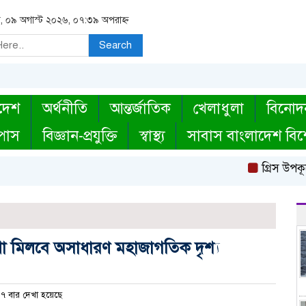
র, ০৯ অগাস্ট ২০২৬, ০৭:৩৯ অপরাহ্ন
Search
দেশ
অর্থনীতি
আন্তর্জাতিক
খেলাধুলা
বিনোদ
্পাস
বিজ্ঞান-প্রযুক্তি
স্বাস্থ্য
সাবাস বাংলাদেশ বিশ
গ্রিস উপকূল
েখা মিলবে অসাধারণ মহাজাগতিক দৃশ্য
৭ বার দেখা হয়েছে