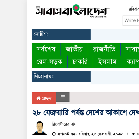
রবিবা
নোটিশ:
সর্বশেষ
জাতীয়
রাজনীতি
সারা
রেল-সড়ক
চাকরি
ইসলাম
ক্যাম
শিরোনামঃ
প্রচ্ছদ
২৮ ফেব্রুয়ারি পর্যন্ত দেশের আকাশে দ
রিপোর্টারের নাম
আপডেট সময় রবিবার, ২৩ ফেব্রুয়ারী, ২০২৫
৪