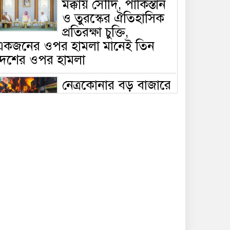
মক্কায় সৌদি, পাকিস্তান
ও তুরস্কের ঐতিহাসিক
প্রতিরক্ষা চুক্তি,
একজনের ওপর হামলা মানেই তিন
দেশের ওপর হামলা
নেত্রকোনার বড় বাজারে
ভয়াবহ আগুন, পুড়ছে ৫
বাণিজ্যিক প্রতিষ্ঠান;
িয়ন্ত্রণে ৭ ইউনিটের প্রাণপণ চেষ্টা
সাকিবের দেশে ফেরা ও
জাতীয় দলে ফেরার
সম্ভাবনা নেই, ইঙ্গিত
্রীড়া প্রতিমন্ত্রীর
ফেসবুকে যুক্ত হলো