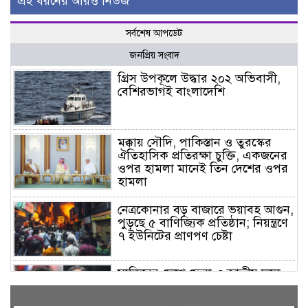
এই ধরনের আরও নিউজ
সর্বশেষ আপডেট
জনপ্রিয় সংবাদ
গ্রিস উপকূলে উদ্ধার ২০২ অভিবাসী,
বেশিরভাগই বাংলাদেশি
মক্কায় সৌদি, পাকিস্তান ও তুরস্কের
ঐতিহাসিক প্রতিরক্ষা চুক্তি, একজনের
ওপর হামলা মানেই তিন দেশের ওপর
হামলা
নেত্রকোনার বড় বাজারে ভয়াবহ আগুন,
পুড়ছে ৫ বাণিজ্যিক প্রতিষ্ঠান; নিয়ন্ত্রণে
৭ ইউনিটের প্রাণপণ চেষ্টা
সাকিবের দেশে ফেরা ও জাতীয় দলে
ফেরার সম্ভাবনা নেই, ইঙ্গিত ক্রীড়া
প্রতিমন্ত্রীর